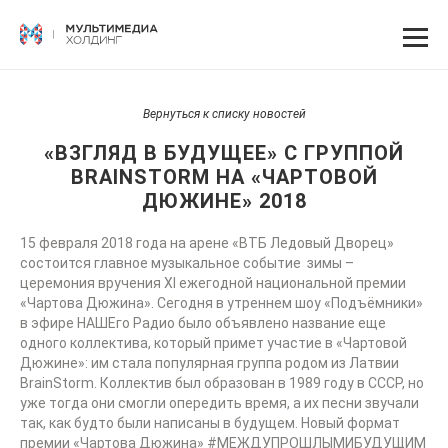
Вернуться к списку новостей
«ВЗГЛЯД В БУДУЩЕЕ» С ГРУППОЙ
BRAINSTORM НА «ЧАРТОВОЙ
ДЮЖИНЕ» 2018
15 февраля 2018 года на арене «ВТБ Ледовый Дворец»
состоится главное музыкальное событие зимы –
церемония вручения XI ежегодной национальной премии
«Чартова Дюжина». Сегодня в утреннем шоу «Подъёмники»
в эфире НАШЕго Радио было объявлено название еще
одного коллектива, который примет участие в «Чартовой
Дюжине»: им стала популярная группа родом из Латвии
BrainStorm. Коллектив был образован в 1989 году в СССР, но
уже тогда они смогли опередить время, а их песни звучали
так, как будто были написаны в будущем. Новый формат
премии «Чартова Дюжина» #МЕЖДУПРОШЛЫМИБУДУЩИМ