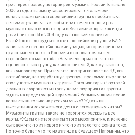
приоткроет завесу истории рок-музыки в России. В начале
2000-х годов на смену классическим тяжелым рок-
коллективам пришли европейские группы с необычным,
легким звучанием: так, любители отечественной рок-
музыки стали открывать для себя такие жанры, как инди-
рок и брит-поп. И в 2004 году латышский коллектив
BrainStorm в сотрудничестве с российской группой БИ-2
записывает песню «Скользкие улицы», которая приносит
группе известность в России и становиться хитом
европейского масштаба. «Нам очень приятно, что нас
оценивают: как группу, как исполнителей, как музыкантов,
как композиторов. Причем, что нас приглашают на ЧД как
латвийскую, как зарубежную группу» - прокомментировали
свое участие музыканты группы. Организаторы «Чартовой
дюжины» сохраняют интригу: какие сюрпризы от группы
ждать на предстоящей церемонии? Услышим ли мы песни
коллектива только на русском языке? Ждать ли
выступления искрометного дуэта с легендарным хитом?
Музыканты группы так же не торопятся раскрыть все
карты: «Ждем с нетерпением этого мероприятия, и, конечно,
сыграем что-то из нового и что-то из золотого фонда тоже.
Но точно будет что-то из взгляда в будущее» Напомним, что