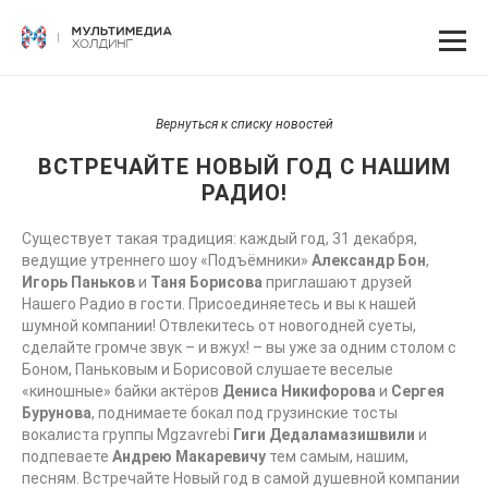
Вернуться к списку новостей
ВСТРЕЧАЙТЕ НОВЫЙ ГОД С НАШИМ
РАДИО!
Существует такая традиция: каждый год, 31 декабря,
ведущие утреннего шоу «Подъёмники»
Александр Бон
,
Игорь Паньков
и
Таня Борисова
приглашают друзей
Нашего Радио в гости. Присоединяетесь и вы к нашей
шумной компании! Отвлекитесь от новогодней суеты,
сделайте громче звук – и вжух! – вы уже за одним столом с
Боном, Паньковым и Борисовой слушаете веселые
«киношные» байки актёров
Дениса Никифорова
и
Сергея
Бурунова
, поднимаете бокал под грузинские тосты
вокалиста группы Mgzavrebi
Гиги Дедаламазишвили
и
подпеваете
Андрею Макаревичу
тем самым, нашим,
песням. Встречайте Новый год в самой душевной компании