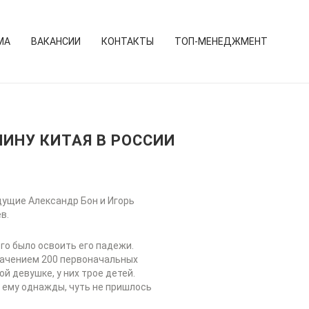
МА
ВАКАНСИИ
КОНТАКТЫ
ТОП-МЕНЕДЖМЕНТ
ИНУ КИТАЯ В РОССИИ
дущие Александр Бон и Игорь
в.
го было освоить его падежи.
начением 200 первоначальных
й девушке, у них трое детей.
, ему однажды, чуть не пришлось