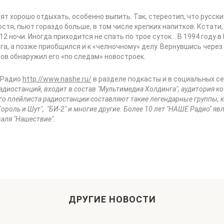
т хорошо отдыхать, особенно выпить. Так, стереотип, что русск
остя, пьют гораздо больше, в том числе крепких напитков. Кстати
 12 ночи. Иногда приходится не спать по трое суток… В 1994 году 
га, а позже приобщился и к «челночному» делу. Вернувшись через 
сов обнаружил его «по следам» новостроек.
 Радио
http://www.nashe.ru/
в разделе подкасты и в социальных с
адиостанций, входит в состав "Мультимедиа Холдинга", аудитория ко
о плейлиста радиостанции составляют такие легендарные группы, как 
Король и Шут", "БИ-2" и многие другие. Более 10 лет "НАШЕ Радио" я
аля "Нашествие".
ДРУГИЕ НОВОСТИ