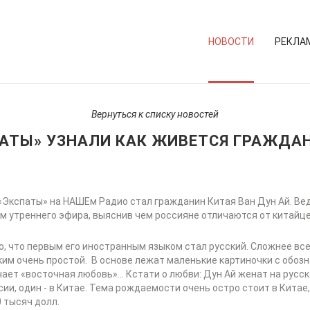
НОВОСТИ
РЕКЛА
Вернуться к списку новостей
АТЫ» УЗНАЛИ КАК ЖИВЕТСЯ ГРАЖДАН
«Экспаты» на НАШЕм Радио стал гражданин Китая Ван Дун Ай. Ве
м утреннего эфира, выяснив чем россияне отличаются от китайце
, что первым его иностранным языком стал русский. Сложнее все
ким очень простой. В основе лежат маленькие картиночки с обоз
чает «восточная любовь»… Кстати о любви: Дун Ай женат на русско
сии, один - в Китае. Тема рождаемости очень остро стоит в Китае
 тысяч долл.