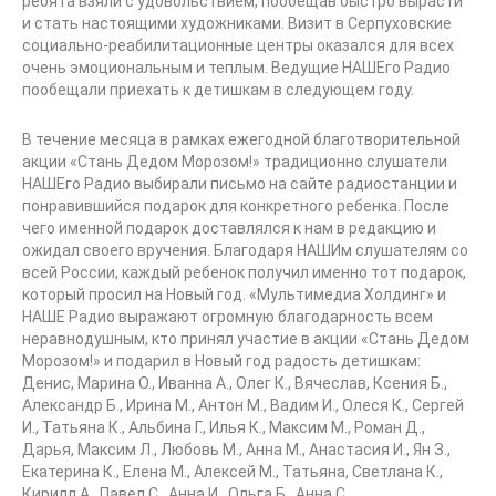
ребята взяли с удовольствием, пообещав быстро вырасти
и стать настоящими художниками. Визит в Серпуховские
социально-реабилитационные центры оказался для всех
очень эмоциональным и теплым. Ведущие НАШЕго Радио
пообещали приехать к детишкам в следующем году.
В течение месяца в рамках ежегодной благотворительной
акции «Стань Дедом Морозом!» традиционно слушатели
НАШЕго Радио выбирали письмо на сайте радиостанции и
понравившийся подарок для конкретного ребенка. После
чего именной подарок доставлялся к нам в редакцию и
ожидал своего вручения. Благодаря НАШИм слушателям со
всей России, каждый ребенок получил именно тот подарок,
который просил на Новый год. «Мультимедиа Холдинг» и
НАШЕ Радио выражают огромную благодарность всем
неравнодушным, кто принял участие в акции «Стань Дедом
Морозом!» и подарил в Новый год радость детишкам:
Денис, Марина О., Иванна А., Олег К., Вячеслав, Ксения Б.,
Александр Б., Ирина М., Антон М., Вадим И., Олеся К., Сергей
И., Татьяна К., Альбина Г., Илья К., Максим М., Роман Д.,
Дарья, Максим Л., Любовь М., Анна М., Анастасия И., Ян З.,
Екатерина К., Елена М., Алексей М., Татьяна, Светлана К.,
Кирилл А., Павел С., Анна И., Ольга Б., Анна С.