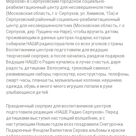
Морозов» в Серпуховский городской социально-
реабилитационный центр для несовершеннолетних
(Московская область, г.о. Серпухов, ул. Химиков, 15а) и
Серпуховский районный социально-реабилитационный
центр для несовершеннолетних (Московская область, г.о.
Серпухов, дер. Пущино-на-Наре), чтобы вручить детям,
проживающим в данных центрах подарки, которые
собирали НАШИ радиослушатели со всех уголков страны.
Воспитанники центров подготовили для ведущих
творческий сюрприз, а после началась раздача подарков.
Ведущие НАШЕго Радио купались в лучах счастья, даря
радость детишкам. Велосипед, трюковый самокат,
развивающие наборы, гироскутер, конструкторы, телефоны,
смарт-часы, планшеты, музыкальные колонки, наушники,
одежда, обувь и много-много игрушек попали в руки
улыбающихся детей.
Праздничный сюрприз для воспитанников центров
подготовила редакция «НАШЕ Радио Серпухов». Перед
детишками выступил настоящий волшебник, а с
наступающим Новым годом всех поздравила Снегурочка.
Подаренные Фондом Валентина Серова альбомы и краски