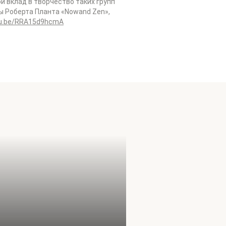
вой вклад в творчество таких групп
ны Роберта Планта «Nowand Zen»,
tu.be/RRA15d9hcmA