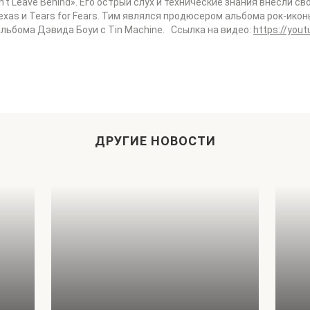
n’t Leave Behind». Его острый слух и технические знания внесли с
 Texas и Tears for Fears. Тим являлся продюсером альбома рок-ико
альбома Дэвида Боуи с Tin Machine. Ссылка на видео:
https://you
ДРУГИЕ НОВОСТИ