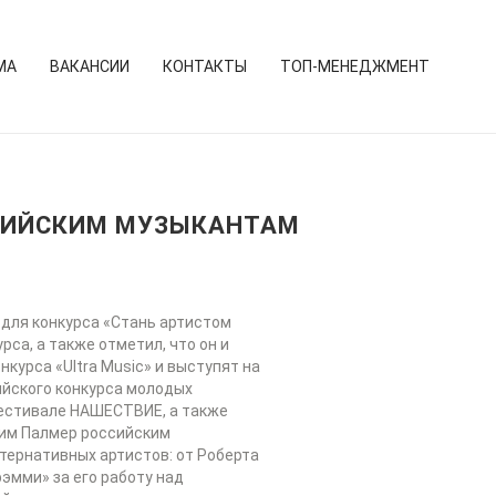
МА
ВАКАНСИИ
КОНТАКТЫ
ТОП-МЕНЕДЖМЕНТ
СИЙСКИМ МУЗЫКАНТАМ
 для конкурса «Стань артистом
рса, а также отметил, что он и
курса «Ultra Music» и выступят на
ийского конкурса молодых
 фестивале НАШЕСТВИЕ, а также
 Тим Палмер российским
тернативных артистов: от Роберта
эмми» за его работу над