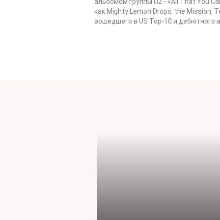
альбомом группы U2 - «All That You Ca
как Mighty Lemon Drops, the Mission,
вошедшего в US Top-10 и дебютного 