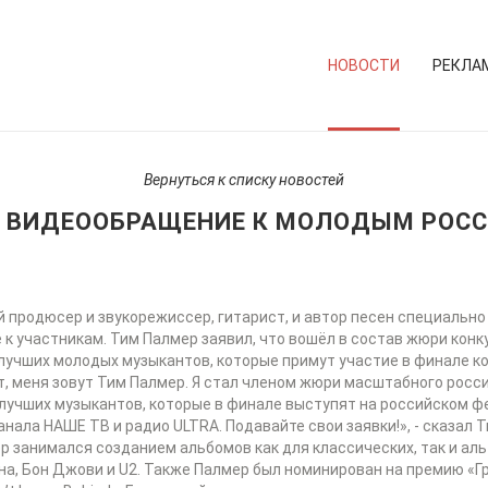
НОВОСТИ
РЕКЛА
Вернуться к списку новостей
Л ВИДЕООБРАЩЕНИЕ К МОЛОДЫМ РОС
продюсер и звукорежиссер, гитарист, и автор песен специально
 к участникам. Тим Палмер заявил, что вошёл в состав жюри конку
учших молодых музыкантов, которые примут участие в финале кон
 меня зовут Тим Палмер. Я стал членом жюри масштабного росс
ру лучших музыкантов, которые в финале выступят на российском
нала НАШЕ ТВ и радио ULTRA. Подавайте свои заявки!», - сказал
р занимался созданием альбомов как для классических, так и аль
на, Бон Джови и U2. Также Палмер был номинирован на премию «Гр