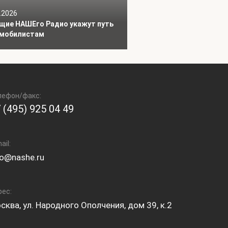
.2026
щие НАШЕго Радио укажут путь
мобилистам
лефон/факс:
 (495) 925 04 49
ail:
fo@nashe.ru
рес:
сква, ул. Народного Ополчения, дом 39, к.2