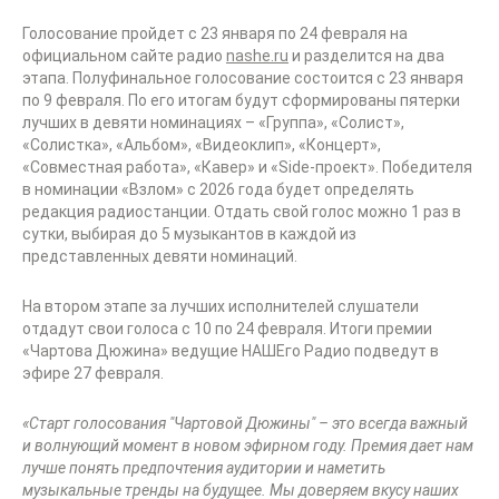
Голосование пройдет с 23 января по 24 февраля на
официальном сайте радио
nashe.ru
и разделится на два
этапа. Полуфинальное голосование состоится с 23 января
по 9 февраля. По его итогам будут сформированы пятерки
лучших в девяти номинациях – «Группа», «Солист»,
«Солистка», «Альбом», «Видеоклип», «Концерт»,
«Совместная работа», «Кавер» и «Side-проект». Победителя
в номинации «Взлом» с 2026 года будет определять
редакция радиостанции. Отдать свой голос можно 1 раз в
сутки, выбирая до 5 музыкантов в каждой из
представленных девяти номинаций.
На втором этапе за лучших исполнителей слушатели
отдадут свои голоса с 10 по 24 февраля. Итоги премии
«Чартова Дюжина» ведущие НАШЕго Радио подведут в
эфире 27 февраля.
«Старт голосования "Чартовой Дюжины" – это всегда важный
и волнующий момент в новом эфирном году. Премия дает нам
лучше понять предпочтения аудитории и наметить
музыкальные тренды на будущее. Мы доверяем вкусу наших