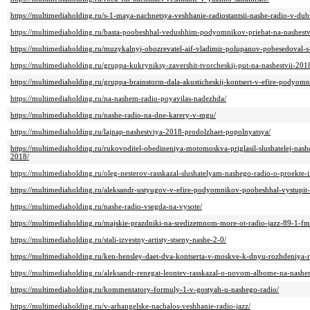
https://multimediaholding.ru/s-1-maya-nachnetsya-veshhanie-radiostantsii-nashe-radio-v-dub
https://multimediaholding.ru/basta-poobeshhal-vedushhim-podyomnikov-priehat-na-nashest
https://multimediaholding.ru/muzykalnyj-obozrevatel-aif-vladimir-polupanov-pobesedoval
https://multimediaholding.ru/gruppa-kukryniksy-zavershit-tvorcheskij-put-na-nashestvii-201
https://multimediaholding.ru/gruppa-brainstorm-dala-akusticheskij-kontsert-v-efire-podyomn
https://multimediaholding.ru/na-nashem-radio-poyavilas-nadezhda/
https://multimediaholding.ru/nashe-radio-na-dne-karery-v-mgu/
https://multimediaholding.ru/lajnap-nashestviya-2018-prodolzhaet-popolnyatsya/
https://multimediaholding.ru/rukovoditel-obedineniya-motomoskva-priglasil-slushatelej-nas
2018/
https://multimediaholding.ru/oleg-nesterov-rasskazal-slushatelyam-nashego-radio-o-proekte-i
https://multimediaholding.ru/aleksandr-ustyugov-v-efire-podyomnikov-poobeshhal-vystupit-
https://multimediaholding.ru/nashe-radio-vsegda-na-vysote/
https://multimediaholding.ru/majskie-prazdniki-na-sredizemnom-more-ot-radio-jazz-89-1-fm
https://multimediaholding.ru/stali-izvestny-artisty-stseny-nashe-2-0/
https://multimediaholding.ru/ken-hensley-daet-dva-kontserta-v-moskve-k-dnyu-rozhdeniya-
https://multimediaholding.ru/aleksandr-renegat-leontev-rasskazal-o-novom-albome-na-nashe
https://multimediaholding.ru/kommentatory-formuly-1-v-gostyah-u-nashego-radio/
https://multimediaholding.ru/v-arhangelske-nachalos-veshhanie-radio-jazz/