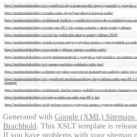
https://multimediaholding.ru/v-preddverii-dnya-kosmonavtiki-sergej-ryazanskij-v-gostyah
https://multimediaholding.ru/nashe-radio-obyavlyaet-aktsiyu-krugom-nashe/
https://multimediaholding.ru/aleksandr-kutikov-v-preddverii-svoego-dnya-rozhdeniya-na-na
https://multimediaholding.ru/radio-jazz-89-1-fm-primet-uchastie-v-aktsii-totalnyj-diktant/
https://multimediaholding.ru/rock-fm-podderzhit-aktsiyu-totalnyj-diktant-2018/
https://multimediaholding.ru/stala-izvestna-tretya-pyatyorka-artistov-vystupayushhih-na-nash
https://multimediaholding.ru/na-totalnyj-diktant-vmeste-s-nashim-radio/
https://multimediaholding.ru/gigi-dedalamazishvili-v-gostyah-u-podyomnikov-na-nashem-ra
https://multimediaholding.ru/v-samare-nachalos-veshhanie-radio-jazz/
https://multimediaholding.ru/dmitrij-revyakin-posovetoval-slushatelyam-nashego-radio-pet-
https://multimediaholding.ru/v-preddverii-mezhdunarodnogo-dnya-dzhaza-radio-jazz-89-1-f
kontsert/
https://multimediaholding.ru/aleksandr-chacha-ivanov-podelilsya-tvorcheskimi-planami-s-
https://multimediaholding.ru/vremya-fanka-na-radio-jazz-89-1-fm/
https://multimediaholding.ru/obyavlena-vtoraya-pyatyorka-artistov-vystupayushhih-na-nashe
Generated with
Google (XML) Sitemaps G
Brachhold
. This XSLT template is releas
If you have problems with your sitemap p