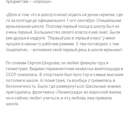
предметам – «хорошо».
«Дело в том, что в школу я начал ходить на уроки скрипки, где-
то за полгода до официального 1-ого сентября. Специальная
музыкальная школа. Поэтому первый поход в школу был не
очень первый. Большинство своего класса я уже знал. Были
уже друзья и недруги. "Первый раз в первый класс" у меня
прошел в каком-то рабочем режиме. С тем поговорил, с тем
поцапался», – вспомнил свой первый день в школе музыкант.
По словам Сергея Шнурова, он любил физкультуру и
геометрию. Видимо перманентная нехватка жилплощади в
СССР сказалась. В спортзале был простор и самые высокие
потолки в школе. А геометрия, та вообще стремилась в
бесконечность. Было где развернуться. Школьные знания
пригодились фронтмену «Ленинграда» во взрослой жизни,
он и сейчас любит учиться, и эту любовь ему привила
школа.