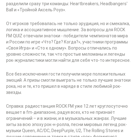
разделили сразу три команды: Heartbreakers, Headbangers'
Ball и «Тройной Аксель Роуз».
От игроков требовалась не только эрудиция, но и смекалка,
логика и ассоциативное мышление. За вопросы для ROCK
FM QUIZ отвечали знатоки - победители чемпионатов мира
и России по игре «Что? Где? Когда?», участники программы
«Своя Игра» и «Сто к одному». Вопросы отличались по
уровню сложности, так что простые меломаны и легенды
рок-журналистики могли найти для себя что-то интересное.
Все без исключения гости получили море положительных
эмоций. А призы смогли выиграть не только лучшие знатоки
рока, но и те, кто пришел в наряде в стиле любимой рок-
звезды.
Справка: радиостанция ROCK FM уже 12 лет круглосуточно
вещает в fm-диапазоне, радуя всех, кто не признаёт
ограничений – и в жизни, и в музыкальных жанрах. Лучшие
хиты за всю эпоху рок-н-ролла, песни мировых легенд рок-
музыки Queen, AC/DC, DeepPurple, U2, The Rolling Stones и
лучшие современные треки в стиле «рок» формируют