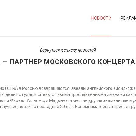
НОВОСТИ
РЕКЛА
Вернуться к списку новостей
 — ПАРТНЕР МОСКОВСКОГО КОНЦЕРТА
о ULTRA в Россию возвращаются звезды английского эйсид-джаз
, делит студии и сцены с такими прославленными именами как Бьо
ют и Фарелл Уильямс, и Мадонна, и многие другие знаменитые му
ают лучшие песни за последние 20 лет. Напомним, первый приезд г