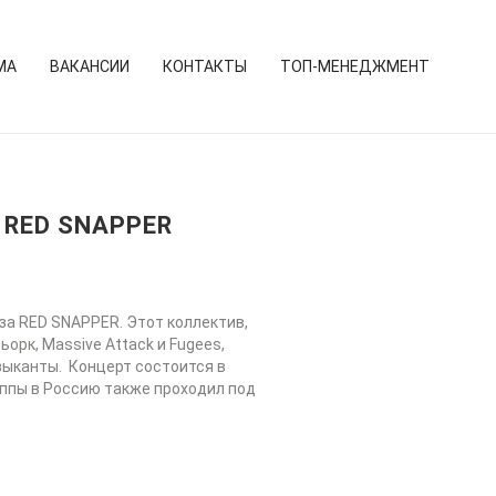
МА
ВАКАНСИИ
КОНТАКТЫ
ТОП-МЕНЕДЖМЕНТ
 RED SNAPPER
а RED SNAPPER. Этот коллектив,
рк, Massive Attack и Fugees,
зыканты. Концерт состоится в
руппы в Россию также проходил под