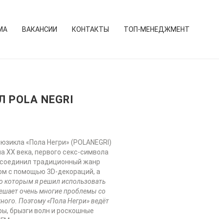
МА
ВАКАНСИИ
КОНТАКТЫ
ТОП-МЕНЕДЖМЕНТ
 POLA NEGRI
мюзикла «Пола Негри» (POLANEGRI)
а XX века, первого секс-символа
ь соединил традиционный жанр
ом с помощью 3D-декораций, а
по которым я решил использовать
 решает очень многие проблемы со
жного. Поэтому «Пола Негри» ведёт
ы, брызги волн и роскошные