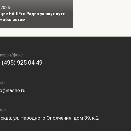
.2026
щие НАШЕго Радио укажут путь
мобилистам
лефон/факс:
 (495) 925 04 49
ail:
fo@nashe.ru
рес:
сква, ул. Народного Ополчения, дом 39, к.2