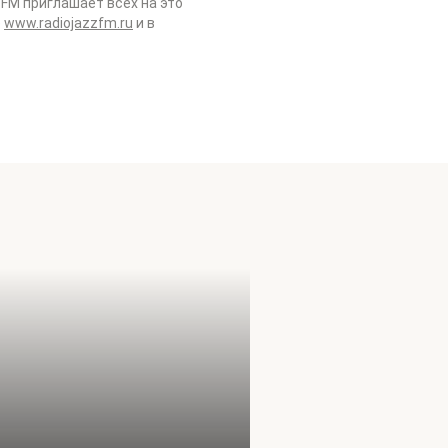
 FM приглашает всех на это
е
www.radiojazzfm.ru
и в