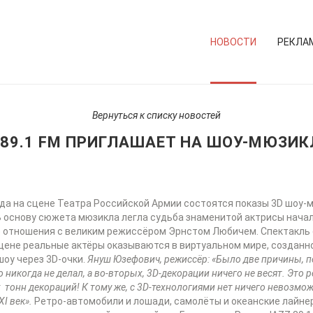
НОВОСТИ
РЕКЛА
Вернуться к списку новостей
 89.1 FM ПРИГЛАШАЕТ НА ШОУ-МЮЗИКЛ
года на сцене Театра Российской Армии состоятся показы 3D шоу-
 В основу сюжета мюзикла легла судьба знаменитой актрисы начал
ые отношения с великим режиссёром Эрнстом Любичем. Спектакл
сцене реальные актёры оказываются в виртуальном мире, созданн
шоу через 3D-очки.
Януш Юзефович, режиссёр: «Было две причины, 
о никогда не делал, а во-вторых, 3D-декорации ничего не весят. Это
 тонн декораций! К тому же, с 3D-технологиями нет ничего невозмо
I век».
Ретро-автомобили и лошади, самолёты и океанские лайнер