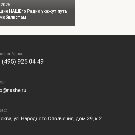
.2026
щие НАШЕго Радио укажут путь
мобилистам
лефон/факс:
 (495) 925 04 49
ail:
fo@nashe.ru
рес:
сква, ул. Народного Ополчения, дом 39, к.2