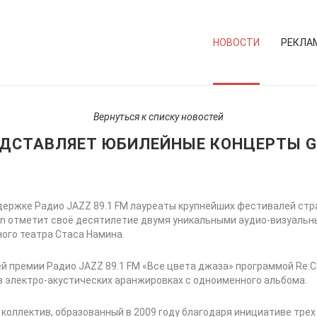
НОВОСТИ
РЕКЛА
Вернуться к списку новостей
РЕДСТАВЛЯЕТ ЮБИЛЕЙНЫЕ КОНЦЕРТЫ G
держке Радио JAZZ 89.1 FM лауреаты крупнейших фестивалей стр
ion отметит своё десятилетие двумя уникальными аудио-визуаль
ного театра Стаса Намина.
й премии Радио JAZZ 89.1 FM «Все цвета джаза» программой Re:Co
 электро-акустических аранжировках с одноименного альбома.
й коллектив, образованный в 2009 году благодаря инициативе трех