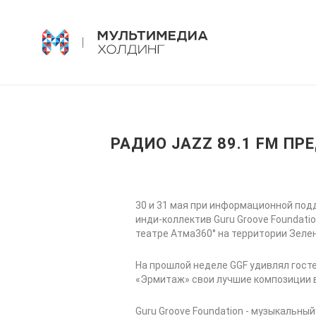
РАДИО JAZZ 89.1 FM П
30 и 31 мая при информационной под
инди-коллектив Guru Groove Foundat
театре Атма360° на территории Зеле
На прошлой неделе GGF удивлял госте
«Эрмитаж» свои лучшие композиции в
Guru Groove Foundation - музыкальны