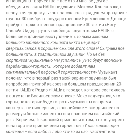
инновации в творчестве – все это и многое другое
обсудили сегодня НАШи ведущие с Максом. Конечно же, в
первую очередь музыкант рассказал о грядущем празднике
группы: 30 ноября в Государственном Кремлёвском Дворце
пройдет торжественное празднование 30-летия «Ногу
Свело!». Лидер группы пообещал слушателям НАШЕго
большое и длинное выступление:
«По всем законам
большого юбилейного концерта никто не увидит
сверхизысыков в хорошем смысле этого слова! Сыграем все
большие хиты в традиционном звучании. Но не без
сюрпризов: музыкально мы усилились, у нас будут японские
барабанщики-горнисты, которые добавят нам
сентиментальной пафосной торжественности»
Музыкант
пояснил, что в первый раз такой вариант звучания был
попробован группой как раз на большом праздновании 20-
летия НАШЕго Радио «НАШи в городе», которое состоялось
в августе на Васильевском спуске. Макс подчеркнул, что
горны, на которых будут играть музыканты во время
концерта, не пионерские, а альпийские – они длиннее по
размеру и больше известны под названием «альпийский
рог». Впрочем, Покровский признался в том, что не уверен в
новаторстве привлечения горнистов:
«У нас только один
критерий – если либо я, либо кто-то из нас чувствует или