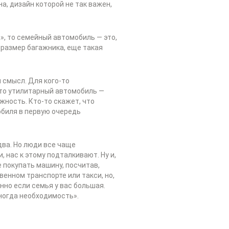
, дизайн которой не так важен,
», то семейный автомобиль — это,
 размер багажника, еще такая
 смысл. Для кого-то
-то утилитарный автомобиль —
жность. Кто-то скажет, что
биля в первую очередь
два. Но люди все чаще
 нас к этому подталкивают. Ну и,
 покупать машину, посчитав,
венном транспорте или такси, но,
нно если семья у вас большая.
иногда необходимость».