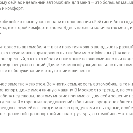
ому сейчас идеальный автомобиль для меня — это большая машина
 и комфорт.
обилей, которые участвовали в голосовании «Рейтинги Авто года
ина, в которой комфортно всем. Здесь важно и количество мест, и
й.
итарность автомобиля — в эти понятия можно вкладывать разный
, которую можно припарковать в любом месте Москвы. Для кого
 маневренный, а кто-то обратит внимание на экономичность и наде
в виде ненужных опций. Для меня многофункциональность автомо
оте в обслуживании и отсутствии излишеств.
ас заметно меняется. Во многих семьях есть автомобиль, а то и 
спорт, даже имея личную машину. В Москве это тренд, и, по сути,
мобиля недешевы, поэтому многие принимают для себя решение не
и деньги. Я сторонник передвижений в больших городах на общест
оездок с семьей за город или же за продуктами в выходные, особе
 нет развитой транспортной инфраструктуры, автомобиль — это 