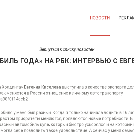
НОВОСТИ
РЕКЛА
Вернуться к списку новостей
БИЛЬ ГОДА» НА РБК: ИНТЕРВЬЮ С ЕВГ
а Холдинга»
Евгения Киселева
выступила в качестве эксперта де
как меняется в России отношение к личному автотранспорту.
8aa98f0f14ccb2
биля у меня был разный. Когда я только начинала водить в 16 лет
возрастом приоритеты меняются, появляются новые потребности. 
красный автомобиль купе, который быстро ускорялся и на который
, могла себе позволить такое удовольствие. А сейчас у меня семья