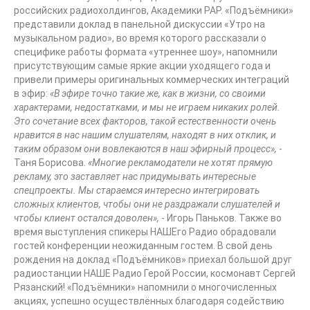
российских радиохолдингов, Академики РАР. «Подъёмники»
представили доклад в панельной дискуссии «Утро на
музыкальном радио», во время которого рассказали о
специфике работы формата «утреннее шоу», напомнили
присутствующим самые яркие акции уходящего года и
привели примеры оригинальных коммерческих интеграций
в эфир:
«В эфире точно такие же, как в жизни, со своими
характерами, недостатками, и мы не играем никаких ролей.
Это сочетание всех факторов, такой естественности очень
нравится в нас нашим слушателям, находят в них отклик, и
таким образом они вовлекаются в наш эфирный процесс»,
-
Таня Борисова.
«Многие рекламодатели не хотят прямую
рекламу, это заставляет нас придумывать интересные
спецпроекты. Мы стараемся интересно интегрировать
сложных клиентов, чтобы они не раздражали слушателей и
чтобы клиент остался доволен»,
- Игорь Паньков. Также во
время выступления спикеры НАШЕго Радио обрадовали
гостей конференции неожиданным гостем. В свой день
рождения на доклад «Подъёмников» приехал большой друг
радиостанции НАШЕ Радио Герой России, космонавт Сергей
Рязанский! «Подъёмники» напомнили о многочисленных
акциях, успешно осуществлённых благодаря содействию