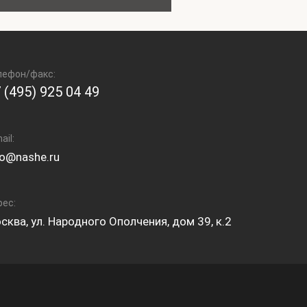
лефон/факс:
 (495) 925 04 49
ail:
fo@nashe.ru
рес:
сква, ул. Народного Ополчения, дом 39, к.2