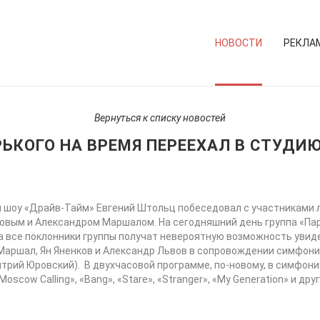
НОВОСТИ
РЕКЛА
Вернуться к списку новостей
РЬКОГО НА ВРЕМЯ ПЕРЕЕХАЛ В СТУДИЮ
м шоу «Драйв-Тайм» Евгений Штольц побеседовал с участниками 
ловым и Александром Маршалом. На сегодняшний день группа «Парк
да все поклонники группы получат невероятную возможность увид
 Маршал, Ян Яненков и Александр Львов в сопровождении симфон
рий Юровский). В двухчасовой программе, по-новому, в симфони
Moscow Сalling», «Bang», «Stare», «Stranger», «My Generation» и 