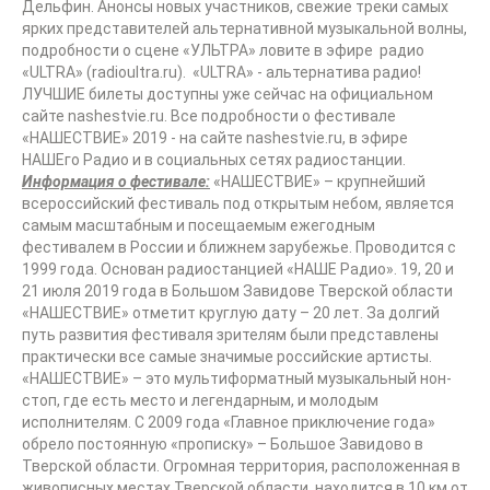
Дельфин. Анонсы новых участников, свежие треки самых
ярких представителей альтернативной музыкальной волны,
подробности о сцене «УЛЬТРА» ловите в эфире радио
«ULTRA» (radioultra.ru). «ULTRA» - альтернатива радио!
ЛУЧШИЕ билеты доступны уже сейчас на официальном
сайте nashestvie.ru. Все подробности о фестивале
«НАШЕСТВИЕ» 2019 - на сайте nashestvie.ru, в эфире
НАШЕго Радио и в социальных сетях радиостанции.
Информация о фестивале:
«НАШЕСТВИЕ» – крупнейший
всероссийский фестиваль под открытым небом, является
самым масштабным и посещаемым ежегодным
фестивалем в России и ближнем зарубежье. Проводится с
1999 года. Основан радиостанцией «НАШЕ Радио». 19, 20 и
21 июля 2019 года в Большом Завидове Тверской области
«НАШЕСТВИЕ» отметит круглую дату – 20 лет. За долгий
путь развития фестиваля зрителям были представлены
практически все самые значимые российские артисты.
«НАШЕСТВИЕ» – это мультиформатный музыкальный нон-
стоп, где есть место и легендарным, и молодым
исполнителям. С 2009 года «Главное приключение года»
обрело постоянную «прописку» – Большое Завидово в
Тверской области. Огромная территория, расположенная в
живописных местах Тверской области, находится в 10 км от