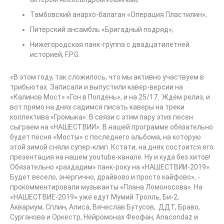
Тамбовский анархо-балаган «Операция Пластилин»;
Питерский ансамбль «Бригадный подряд»;
Нижегородская панк-группа с двадцатилетней
историей, F.P.G.
«В этом году, так сложилось, что мы активно участвуем в
трибьютах. Записали и выпустили кавер-версии на
«Калинов Мост» «Гон в Полдень», и на 25/17. Ждём релиз, и
вот прямо на днях садимся писать каверы на треки
коллектива «Громыка». В связи с этим пару этих песен
сыграем на «НАШЕСТВИИ». В нашей программе обязательно
будет песня «Мосты» с последнего альбома, на которую
этой зимой сняли супер-клип. Кстати, на днях состоится его
презентация на нашем youtube-канале. Ну и куда без хитов!
Обязательно «раздадим» панк-року на «НАШЕСТВИИ-2019».
Будет весело, энергично, драйвово и просто кайфово», -
прокомментировали музыканты «Плана Ломоносова». На
«НАШЕСТВИЕ-2019» уже едут Мумий Тролль, Би-2,
Аквариум, Сплин, Алиса, Вячеслав Бутусов, ДДТ, Браво,
Сурганова и Оркестр, Нейромонах Феофан, Anacondaz и