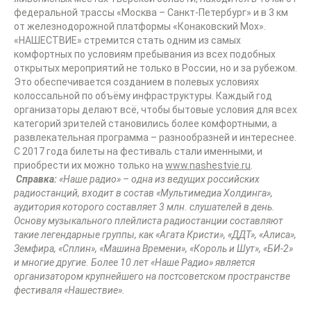
федеральной трассы «Москва – Санкт-Петербург» и в 3 км
от железнодорожной платформы «Конаковский Мох».
«НАШЕСТВИЕ» стремится стать одним из самых
комфортных по условиям пребывания из всех подобных
открытых мероприятий не только в России, но и за рубежом.
Это обеспечивается созданием в полевых условиях
колоссальной по объёму инфраструктуры. Каждый год
организаторы делают всё, чтобы бытовые условия для всех
категорий зрителей становились более комфортными, а
развлекательная программа – разнообразней и интереснее.
С 2017 года билеты на фестиваль стали именными, и
приобрести их можно только на
www.nashestvie.ru
.
Справка:
«Наше радио» – одна из ведущих российских
радиостанций, входит в состав «Мультимедиа Холдинга»,
аудитория которого составляет 3 млн. слушателей в день.
Основу музыкального плейлиста радиостанции составляют
такие легендарные группы, как «Агата Кристи», «ДДТ», «Алиса»,
Земфира, «Сплин», «Машина Времени», «Король и Шут», «БИ-2»
и многие другие. Более 10 лет «Наше Радио» является
организатором крупнейшего на постсоветском пространстве
фестиваля «Нашествие».