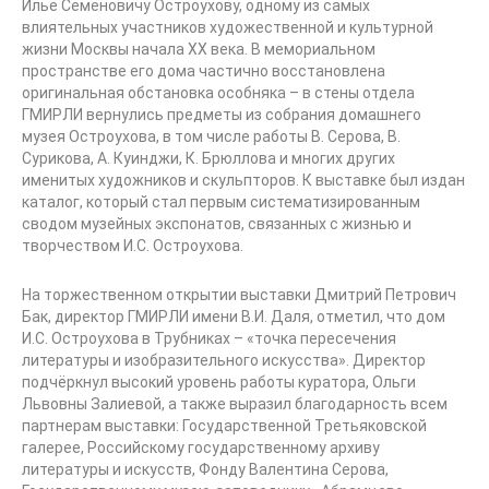
Илье Семёновичу Остроухову, одному из самых
влиятельных участников художественной и культурной
жизни Москвы начала ХХ века. В мемориальном
пространстве его дома частично восстановлена
оригинальная обстановка особняка – в стены отдела
ГМИРЛИ вернулись предметы из собрания домашнего
музея Остроухова, в том числе работы В. Серова, В.
Сурикова, А. Куинджи, К. Брюллова и многих других
именитых художников и скульпторов. К выставке был издан
каталог, который стал первым систематизированным
сводом музейных экспонатов, связанных с жизнью и
творчеством И.С. Остроухова.
На торжественном открытии выставки Дмитрий Петрович
Бак, директор ГМИРЛИ имени В.И. Даля, отметил, что дом
И.С. Остроухова в Трубниках – «точка пересечения
литературы и изобразительного искусства». Директор
подчёркнул высокий уровень работы куратора, Ольги
Львовны Залиевой, а также выразил благодарность всем
партнерам выставки: Государственной Третьяковской
галерее, Российскому государственному архиву
литературы и искусств, Фонду Валентина Серова,