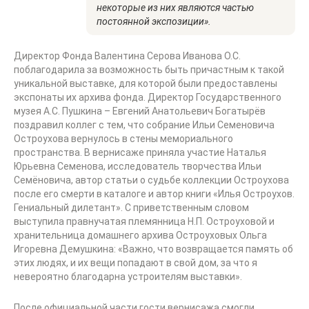
некоторые из них являются частью
постоянной экспозиции».
Директор Фонда Валентина Серова Иванова О.С.
поблагодарила за возможность быть причастным к такой
уникальной выставке, для которой были предоставлены
экспонаты их архива фонда. Директор Государственного
музея А.С. Пушкина – Евгений Анатольевич Богатырёв
поздравил коллег с тем, что собрание Ильи Семеновича
Остроухова вернулось в стены мемориального
пространства. В вернисаже приняла участие Наталья
Юрьевна Семенова, исследователь творчества Ильи
Семёновича, автор статьи о судьбе коллекции Остроухова
после его смерти в каталоге и автор книги «Илья Остроухов.
Гениальный дилетант». С приветственным словом
выступила правнучатая племянница Н.П. Остроуховой и
хранительница домашнего архива Остроуховых Ольга
Игоревна Демушкина: «Важно, что возвращается память об
этих людях, и их вещи попадают в свой дом, за что я
невероятно благодарна устроителям выставки».
После официальной части гости вернисажа смогли