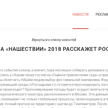
НОВОСТИ
РЕКЛА
Вернуться к списку новостей
НА «НАШЕСТВИИ» 2018 РАССКАЖЕТ Р
о события сезона, а значит, пора неспешно собирать рюкзаки и с
лись к сборам своих гостей на «Главное приключение года» и пр
бы облегчить НАШим людям выбор фестивальной экипировки, Фед
ружающей среды («Росгидромет») готовится прогнозировать пог
 как происходит? Прогнозирование погоды будет осуществляться 
еорологического локатора, расположенного в Москве. Эти данные
показывает не только глобальные процессы, происходящие в атм
ю точный прогноз на территории с шагом до 7 километров. После