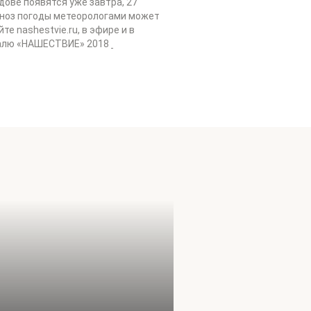
ове появятся уже завтра, 27
огноз погоды метеорологами может
е nashestvie.ru, в эфире и в
валю «НАШЕСТВИЕ» 2018