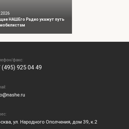
.2026
щие НАШЕго Радио укажут путь
мобилистам
лефон/факс:
 (495) 925 04 49
ail:
fo@nashe.ru
рес:
сква, ул. Народного Ополчения, дом 39, к.2