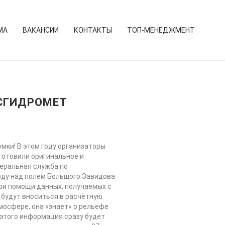
МА
ВАКАНСИИ
КОНТАКТЫ
ТОП-МЕНЕДЖМЕНТ
ОСГИДРОМЕТ
умки! В этом году организаторы
иготовили оригинальное и
еральная служба по
оду над полем Большого Завидова
при помощи данных, получаемых с
 будут вноситься в расчётную
осфере, она «знает» о рельефе
 этого информация сразу будет