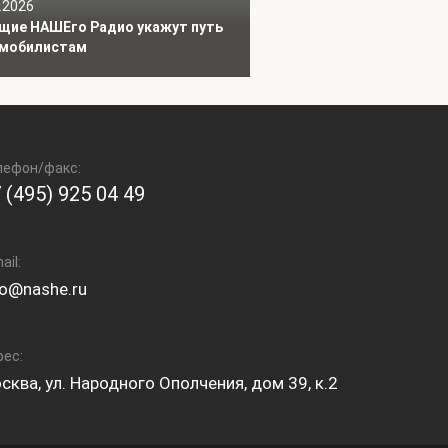
.2026
щие НАШЕго Радио укажут путь
мобилистам
лефон/факс:
 (495) 925 04 49
ail:
fo@nashe.ru
рес:
сква, ул. Народного Ополчения, дом 39, к.2