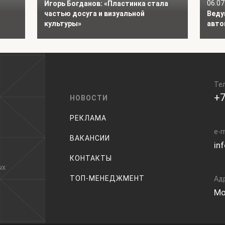
06.07
Игорь Богданов: «Пластинка стала
частью досуга и визуальной
Веду
культуры»
авто
Те
+7
НОВОСТИ
РЕКЛАМА
e-m
ВАКАНСИИ
in
КОНТАКТЫ
ых
ТОП-МЕНЕДЖМЕНТ
Ад
Мо