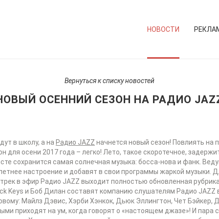
НОВОСТИ
РЕКЛА
Вернуться к списку новостей
НОВЫЙ ОСЕННИЙ СЕЗОН НА РАДИО JAZ
дут в школу, а на
Радио JAZZ
начнется новый сезон! Повлиять на п
 для осени 2017 года – легко! Лето, такое скоротечное, задержи
исте сохранится самая солнечная музыка: босса-нова и фанк. Вед
летнее настроение и добавят в свои программы жаркой музыки. Д
трек в эфир Радио JAZZ выходит полностью обновленная рубрика
Black Keys и Боб Дилан составят компанию слушателям Радио JAZZ 
овому: Майлз Дэвис, Хэрби Хэнкок, Дьюк Эллингтон, Чет Бэйкер,
ыми приходят на ум, когда говорят о «настоящем джазе»! И пара 