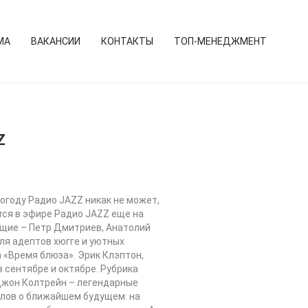
МА
ВАКАНСИИ
КОНТАКТЫ
ТОП-МЕНЕДЖМЕНТ
Z
огоду Радио JAZZ никак не может,
тся в эфире Радио JAZZ еще на
ущие – Петр Дмитриев, Анатолий
ля адептов хюгге и уютных
 «Время блюза». Эрик Клэптон,
в сентябре и октябре. Рубрика
 Джон Колтрейн – легендарные
слов о ближайшем будущем: на