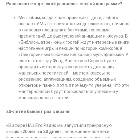
Расскажите о детской развлекательной программе?
Мы любим, когда к нам приезжают дети, любого
возраста! Мы готовим для них детские зоны, начиная
от игровых площадок с батутами, полосами
препятствий, до выступлений анимации и клоунов. В
«Библио-шатре» юных гостей ждут интересные книги,
настольные игры и лекции по истории комиксов, в
«Лектории» мы покажем несколько мультфильмов. А
еще в этом году Фонд Валентина Серова будет
проводить интересную активность для наших
маленьких посетителей – мастер-классы по
рисованию, аппликациям, созданию объемных
открыток и панно. Хотя, я почему-то уверена, что эти
мастер-классы будут пользоваться успехом и у
многих взрослых гостей.
20-летие бывает раз в жизни!
«В эфире НАШЕго Радио мы запустили прекрасную
акцию
«20 лет за 20 дней»:
вспоминаем все вехи
фестиваля, все годы, всех артистов, которые там