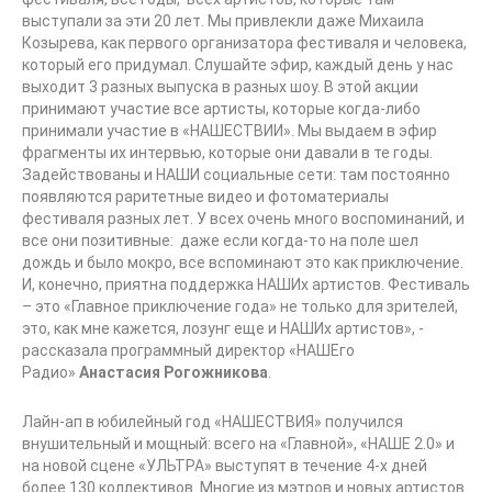
выступали за эти 20 лет. Мы привлекли даже Михаила
Козырева, как первого организатора фестиваля и человека,
который его придумал. Слушайте эфир, каждый день у нас
выходит 3 разных выпуска в разных шоу. В этой акции
принимают участие все артисты, которые когда-либо
принимали участие в «НАШЕСТВИИ». Мы выдаем в эфир
фрагменты их интервью, которые они давали в те годы.
Задействованы и НАШИ социальные сети: там постоянно
появляются раритетные видео и фотоматериалы
фестиваля разных лет. У всех очень много воспоминаний, и
все они позитивные: даже если когда-то на поле шел
дождь и было мокро, все вспоминают это как приключение.
И, конечно, приятна поддержка НАШИх артистов. Фестиваль
– это «Главное приключение года» не только для зрителей,
это, как мне кажется, лозунг еще и НАШИх артистов», -
рассказала программный директор «НАШЕго
Радио»
Анастасия Рогожникова
.
Лайн-ап в юбилейный год «НАШЕСТВИЯ» получился
внушительный и мощный: всего на «Главной», «НАШЕ 2.0» и
на новой сцене «УЛЬТРА» выступят в течение 4-х дней
более 130 коллективов. Многие из мэтров и новых артистов