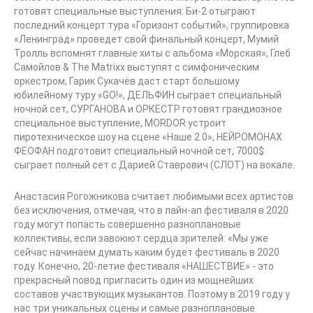
готовят специальные выступления: Би-2 отыграют
последний концерт тура «Горизонт событий», группировка
«Ленинград» проведет свой финальный концерт, Мумий
Тролль вспомнят главные хиты с альбома «Морская», Глеб
Самойлов & The Matrixx выступят с симфоническим
оркестром, Гарик Сукачёв даст старт большому
юбилейному туру «GO!», ДЕЛЬФИН сыграет специальный
ночной сет, СУРГАНОВА и ОРКЕСТР готовят грандиозное
специальное выступление, MORDOR устроит
пиротехническое шоу на сцене «Наше 2.0», НЕЙРОМОНАХ
ФЕОФАН подготовит специальный ночной сет, 7000$
сыграет полный сет с Дарией Ставрович (СЛОТ) на вокале.
Анастасия Рогожникова считает любимыми всех артистов
без исключения, отмечая, что в лайн-ап фестиваля в 2020
году могут попасть совершенно разноплановые
коллективы, если завоюют сердца зрителей: «Мы уже
сейчас начинаем думать каким будет фестиваль в 2020
году. Конечно, 20-летие фестиваля «НАШЕСТВИЕ» - это
прекрасный повод пригласить один из мощнейших
составов участвующих музыкантов. Поэтому в 2019 году у
нас три уникальных сцены и самые разноплановые