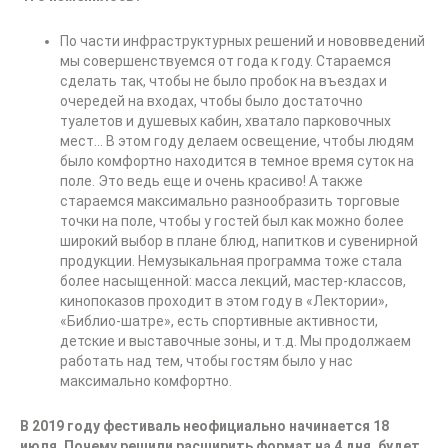
По части инфраструктурных решений и нововведений
мы совершенствуемся от года к году. Стараемся
сделать так, чтобы не было пробок на въездах и
очередей на входах, чтобы было достаточно
туалетов и душевых кабин, хватало парковочных
мест… В этом году делаем освещение, чтобы людям
было комфортно находится в темное время суток на
поле. Это ведь еще и очень красиво! А также
стараемся максимально разнообразить торговые
точки на поле, чтобы у гостей был как можно более
широкий выбор в плане блюд, напитков и сувенирной
продукции. Немузыкальная программа тоже стала
более насыщенной: масса лекций, мастер-классов,
кинопоказов проходит в этом году в «Лектории»,
«Библио-шатре», есть спортивные активности,
детские и выставочные зоны, и т.д. Мы продолжаем
работать над тем, чтобы гостям было у нас
максимально комфортно.
В 2019 году фестиваль неофициально начинается 18
июля. Почему решили расширить формат на 4 дня, будет