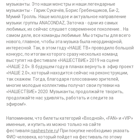
музыканты. Это наши монстры и наши легендарные
музыканты - Гарик Сукачёв, Борис Гребенщиков, Би-2,
Мумий Тролль. Наше молодое и актуальное направление
музыки: группы ANACONDAZ, Заточка - одни из самых
любимых, их сейчас слушает современное поколение... На
самом деле, все команды любимые. Мы открыты для всего
нового, главное, чтобы эта музыка была неординарной,
интересной. Так, в этом году «НАШЕ ТВ» проводило большой
конкурс, по итогам которого сразу несколько команд
выступят на фестивале «НАШЕСТВИЕ» 2019 на сцене
«НАШЕ 2.0». В будущем году в планах вернуть в эфир проект
«НАШЕ 2.0», который находится сейчас на реконструкции,
так скажем. Тогда, благодаря голосованию зрителей,
многие молодые коллективы получат свои путевки на
«НАШЕСТВИЕ» 2020. Музыканты, продолжайте творить,
продолжайте нас удивлять, работать и следите за
эфиром!».
Напоминаем, что билеты категорий «Входной», «FAN» и «VIP»
именные, и купить их можно только на сайте
фестиваля
nashestvie.ru
! При покупке необходимо указать
ФИО человека, который пойдет на фестиваль по этому