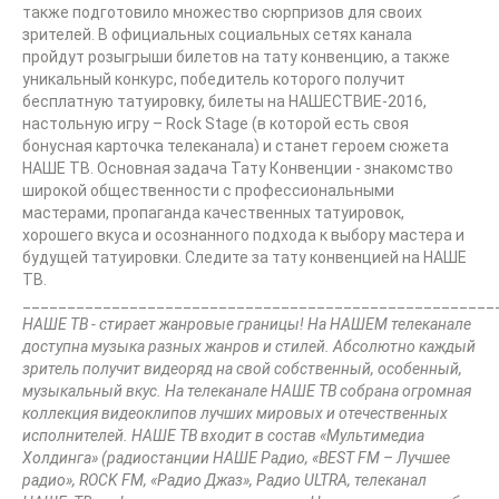
также подготовило множество сюрпризов для своих
зрителей. В официальных социальных сетях канала
пройдут розыгрыши билетов на тату конвенцию, а также
уникальный конкурс, победитель которого получит
бесплатную татуировку, билеты на НАШЕСТВИЕ-2016,
настольную игру – Rock Stage (в которой есть своя
бонусная карточка телеканала) и станет героем сюжета
НАШЕ ТВ. Основная задача Тату Конвенции - знакомство
широкой общественности с профессиональными
мастерами, пропаганда качественных татуировок,
хорошего вкуса и осознанного подхода к выбору мастера и
будущей татуировки. Следите за тату конвенцией на НАШЕ
ТВ.
_____________________________________________________
НАШЕ ТВ - стирает жанровые границы! На НАШЕМ телеканале
доступна музыка разных жанров и стилей. Абсолютно каждый
зритель получит видеоряд на свой собственный, особенный,
музыкальный вкус. На телеканале НАШЕ ТВ собрана огромная
коллекция видеоклипов лучших мировых и отечественных
исполнителей.
НАШЕ ТВ входит в состав «Мультимедиа
Холдинга» (радиостанции НАШЕ Радио, «В
EST
FM – Лучшее
радио», ROCK FM, «Радио Джаз», Радио
ULTRA
, телеканал