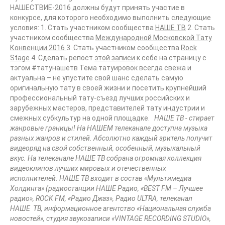
НАШЕСТВИЕ-2016 должны будут принять участие в
конкурсе, для которого необходимо выполнить следующие
условия: 1. Стать участником сообщества
НАШЕ ТВ
2. Стать
участником сообщества
Международной Московской Тату
Конвенции 2016
3. Стать участником сообщества
Rock
Stage
4. Сделать репост
этой записи
к себе на страницу с
тэгом #татунашетв Тема татуировок всегда свежа и
актуальна – не упустите свой шанс сделать самую
оригинальную тату в своей жизни и посетить крупнейший
профессиональный тату-съезд лучших российских и
зарубежных мастеров, представителей тату индустрии и
смежных субкультур на одной площадке.
НАШЕ ТВ - стирает
жанровые границы! На НАШЕМ телеканале доступна музыка
разных жанров и стилей. Абсолютно каждый зритель получит
видеоряд на свой собственный, особенный, музыкальный
вкус. На телеканале НАШЕ ТВ собрана огромная коллекция
видеоклипов лучших мировых и отечественных
исполнителей.
НАШЕ ТВ входит в состав «Мультимедиа
Холдинга» (радиостанции НАШЕ Радио, «В
EST
FM – Лучшее
радио», ROCK FM, «Радио Джаз», Радио
ULTRA
, телеканал
НАШЕ ТВ, информационное агентство «Национальная служба
новостей», студия звукозаписи «
VINTAGE
RECORDING
STUDIO
»,