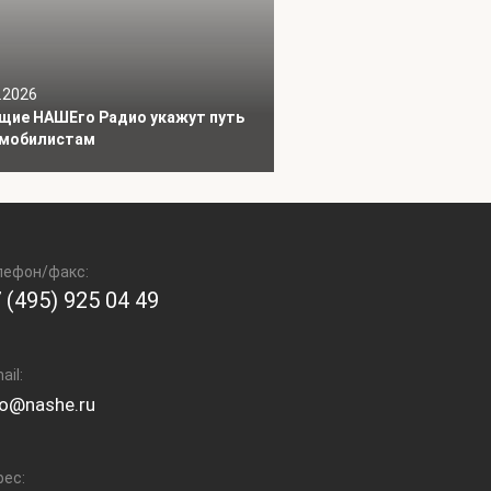
.2026
щие НАШЕго Радио укажут путь
мобилистам
лефон/факс:
 (495) 925 04 49
ail:
fo@nashe.ru
рес: