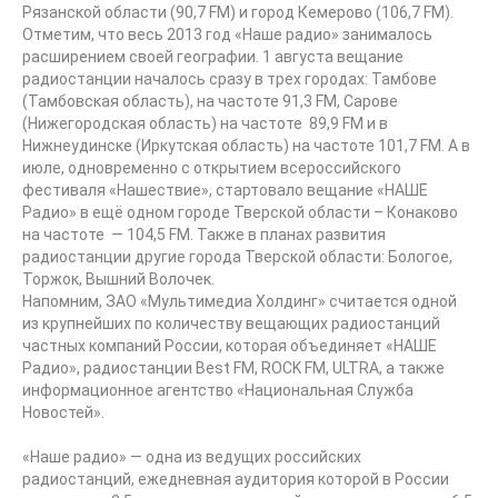
Рязанской области (90,7 FM) и город Кемерово (106,7 FM).
Отметим, что весь 2013 год «Наше радио» занималось
расширением своей географии. 1 августа вещание
радиостанции началось сразу в трех городах: Тамбове
(Тамбовская область), на частоте 91,3 FM, Сарове
(Нижегородская область) на частоте 89,9 FM и в
Нижнеудинске (Иркутская область) на частоте 101,7 FM. А в
июле, одновременно с открытием всероссийского
фестиваля «Нашествие», стартовало вещание «НАШЕ
Радио» в ещё одном городе Тверской области – Конаково
на частоте — 104,5 FM. Также в планах развития
радиостанции другие города Тверской области: Бологое,
Торжок, Вышний Волочек.
Напомним, ЗАО «Мультимедиа Холдинг» считается одной
из крупнейших по количеству вещающих радиостанций
частных компаний России, которая объединяет «НАШЕ
Радио», радиостанции Вest FM, ROCK FM, ULTRA, а также
информационное агентство «Национальная Служба
Новостей».
«Наше радио» — одна из ведущих российских
радиостанций, ежедневная аудитория которой в России