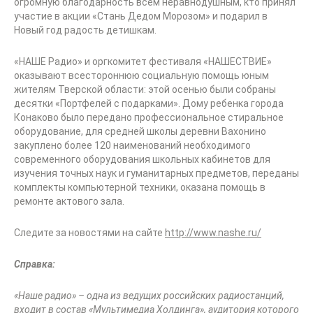
огромную благодарность всем неравнодушным, кто принял
участие в акции «Стань Дедом Морозом» и подарил в
Новый год радость детишкам.
«НАШЕ Радио» и оргкомитет фестиваля «НАШЕСТВИЕ»
оказывают всестороннюю социальную помощь юным
жителям Тверской области: этой осенью были собраны
десятки «Портфелей с подарками». Дому ребенка города
Конаково было передано профессиональное стиральное
оборудование, для средней школы деревни Вахонино
закуплено более 120 наименований необходимого
современного оборудования школьных кабинетов для
изучения точных наук и гуманитарных предметов, переданы
комплекты компьютерной техники, оказана помощь в
ремонте актового зала.
Следите за новостями на сайте
http://www.nashe.ru/
Справка:
«Наше радио» – одна из ведущих российских радиостанций,
входит в состав «Мультимедиа Холдинга», аудитория которого