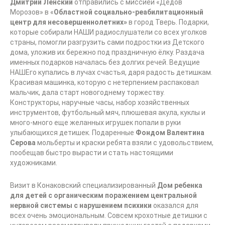
Дмитрий Ленский
отправились с миссией «Дедов
Морозов» в «
Областной социально-реабилитационный
центр для несовершеннолетних»
в город Тверь. Подарки,
которые собирали НАШИ радиослушатели со всех уголков
страны, помогли разгрузить сами подростки из Детского
дома, уложив их бережно под праздничную ёлку. Раздача
именных подарков началась без долгих речей. Ведущие
НАШЕго купались в лучах счастья, даря радость детишкам.
Красивая машинка, которую с нетерпением распаковал
мальчик, дала старт новогоднему торжеству.
Конструкторы, наручные часы, набор хозяйственных
инструментов, футбольный мяч, плюшевая акула, куклы и
много-много еще желанных игрушек попали в руки
улыбающихся детишек. Подаренные
Фондом Валентина
Серова
мольберты и краски ребята взяли с удовольствием,
пообещав быстро вырасти и стать настоящими
художниками.
Визит в Конаковский специализированный
Дом ребенка
для детей с органическим поражением центральной
нервной системы с нарушением психики
оказался для
всех очень эмоциональным. Совсем крохотные детишки с