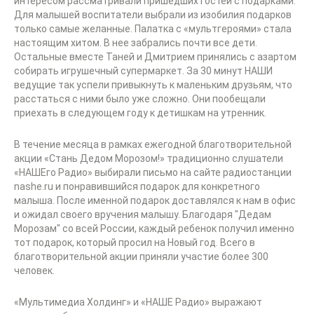
интересом рассматривали пришедших гостей с подарками.
Для малышей воспитатели выбрали из изобилия подарков
только самые желанные. Палатка с «мультгероями» стала
настоящим хитом. В нее забрались почти все дети.
Остальные вместе Таней и Дмитрием принялись с азартом
собирать игрушечный супермаркет. За 30 минут НАШИ
ведущие так успели привыкнуть к маленьким друзьям, что
расстаться с ними было уже сложно. Они пообещали
приехать в следующем году к детишкам на утренник.
В течение месяца в рамках ежегодной благотворительной
акции «Стань Дедом Морозом!» традиционно слушатели
«НАШЕго Радио» выбирали письмо на сайте радиостанции
nashe.ru и понравившийся подарок для конкретного
малыша. После именной подарок доставлялся к нам в офис
и ожидал своего вручения малышу. Благодаря "Дедам
Морозам" со всей России, каждый ребенок получил именно
тот подарок, который просил на Новый год. Всего в
благотворительной акции приняли участие более 300
человек.
«Мультимедиа Холдинг» и «НАШЕ Радио» выражают