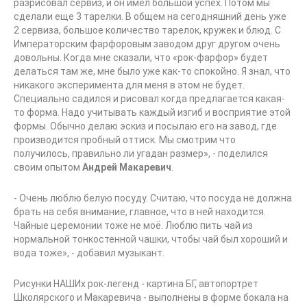
разрисовал сервиз, и он имел большой успех. Потом мы
сделали еще 3 тарелки. В общем на сегодняшний день уже
2 сервиза, большое количество тарелок, кружек и блюд. С
Императорским фарфоровым заводом друг другом очень
довольны. Когда мне сказали, что «рок-фарфор» будет
делаться там же, мне было уже как-то спокойно. Я знал, что
никакого эксперимента для меня в этом не будет.
Специально садился и рисовал когда предлагается какая-
то форма. Надо учитывать каждый изгиб и восприятие этой
формы. Обычно делаю эскиз и посылаю его на завод, где
производится пробный оттиск. Мы смотрим что
получилось, правильно ли угадан размер», - поделился
своим опытом
Андрей Макаревич
.
- Очень люблю белую посуду. Считаю, что посуда не должна
брать на себя внимание, главное, что в ней находится.
Чайные церемонии тоже не моё. Люблю пить чай из
нормальной тонкостенной чашки, чтобы чай был хороший и
вода тоже», - добавил музыкант.
Рисунки НАШИх рок-легенд - картина БГ, автопортрет
Школярского и Макаревича - выполнены в форме бокала на