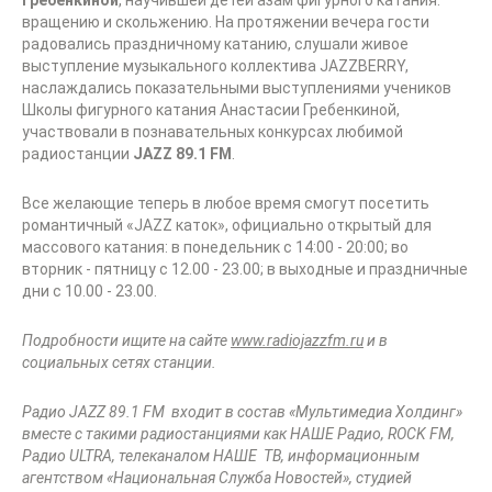
Гребенкиной
, научившей детей азам фигурного катания:
вращению и скольжению. На протяжении вечера гости
радовались праздничному катанию, слушали живое
выступление музыкального коллектива JAZZBERRY,
наслаждались показательными выступлениями учеников
Школы фигурного катания Анастасии Гребенкиной,
участвовали в познавательных конкурсах любимой
радиостанции
JAZZ 89.1 FM
.
Все желающие теперь в любое время смогут посетить
романтичный «JAZZ каток», официально открытый для
массового катания: в понедельник с 14:00 - 20:00; во
вторник - пятницу с 12.00 - 23.00; в выходные и праздничные
дни с 10.00 - 23.00.
Подробности ищите на сайте
www.radiojazzfm.ru
и в
социальных сетях станции.
Радио JAZZ 89.1 FM входит в состав «Мультимедиа Холдинг»
вместе с такими радиостанциями как НАШЕ Радио, ROCK FM,
Радио ULTRA, телеканалом НАШЕ ТВ, информационным
агентством «Национальная Служба Новостей», студией