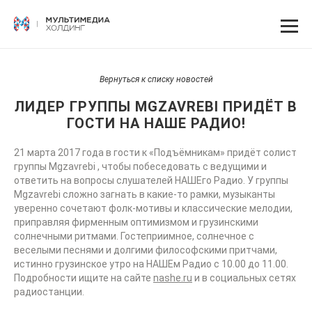
Вернуться к списку новостей
ЛИДЕР ГРУППЫ MGZAVREBI ПРИДЁТ В
ГОСТИ НА НАШЕ РАДИО!
21 марта 2017 года в гости к «Подъёмникам» придёт солист
группы Mgzavrebi , чтобы побеседовать с ведущими и
ответить на вопросы слушателей НАШЕго Радио. У группы
Mgzavrebi сложно загнать в какие-то рамки, музыканты
уверенно сочетают фолк-мотивы и классические мелодии,
приправляя фирменным оптимизмом и грузинскими
солнечными ритмами. Гостеприимное, солнечное с
веселыми песнями и долгими философскими притчами,
истинно грузинское утро на НАШЕм Радио с 10.00 до 11.00.
Подробности ищите на сайте
nashe.ru
и в социальных сетях
радиостанции.