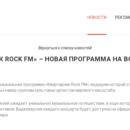
НОВОСТИ
РЕКЛА
Вернуться к списку новостей
 ROCK FM» – НОВАЯ ПРОГРАММА НА ВО
узыкальная программа «Квартирник Rock FM», ведущим которой ст
х кавер-группам культовых артистов мирового масштаба.
телей ожидает уникальное музыкальное путешествие, в ходе кото
ктивов. Видеоверсия каждого концерта будет доступна на офиц
фира.