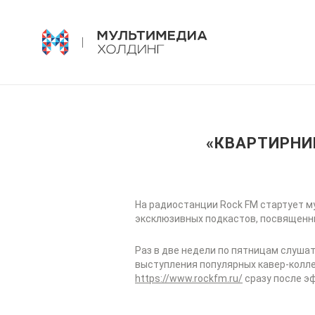
«КВАРТИРНИК
На радиостанции Rock FM стартует м
эксклюзивных подкастов, посвященны
Раз в две недели по пятницам слуша
выступления популярных кавер-колле
https://www.rockfm.ru/
сразу после э