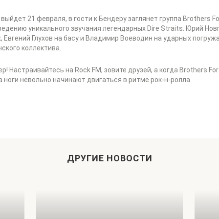
ыйдет 21 февраля, в гости к Бендеру заглянет группа Brothers Fo
дению уникального звучания легендарных Dire Straits. Юрий Нов
х, Евгений Глухов на басу и Владимир Воеводин на ударных погру
нского коллектива.
! Настраивайтесь на Rock FM, зовите друзей, а когда Brothers For
 а ноги невольно начинают двигаться в ритме рок-н-ролла.
ДРУГИЕ НОВОСТИ