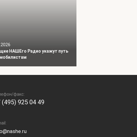
.2026
щие НАШЕго Радио укажут путь
мобилистам
лефон/факс:
 (495) 925 04 49
ail:
fo@nashe.ru