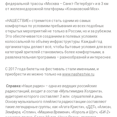
федеральной трассы «Москва – Санкт-Петербург» и в 3 км
от железнодорожной платформы «Конаковский Мох».
«НАШЕСТВИЕ» стремится стать одним из самых
комфортных по условиям пребывания из всех подобных
открытых мероприятий не только в России, но и за рубежом.
Это обеспечивается созданием в полевых условиях
колоссальной по объёму инфраструктуры. Каждый год
организаторы делают всё, чтобы бытовые условия для всех
категорий зрителей становились более комфортными, а
развлекательная программа – разнообразней и интереснее.
С 2017 года билеты на фестиваль стали именными, и
приобрести их можно только на
www.nashestvie.ru
.
Справка:
«Наше радио» – одна из ведущих российских
радиостанций, входит в состав «Мультимедиа Холдинга»,
аудитория которого составляет 3 млн. слушателей в день.
Основу музыкального плейлиста радиостанции составляют
такие легендарные группы, как «Агата Кристи», «ДДТ», «Алиса»,
Земфира, «Сплин», «Машина Времени», «Король и Шут», «БИ-2»