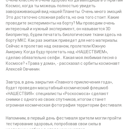
Очень классно и очень здорово когда выходишь в открытый
Космос, когда ты можешь полностью увидеть
завораживающий вид нашей Планеты. Очень много эмоций.
Это достаточно сложная работа, но она того стоит. Какие
проводите эксперименты на борту? Мы проводим очень
интересный и нужный эксперимент, он называется 3D
биопринтер, будем печатать биологические ткани здесь на
борту МКС. Как раз экипаж приведет для него материалы.
Сейчас я пролетаю над океаном, пролетели Южную
Америку. Когда буду пролетать над «НАШЕСТВИЕМ»,
сделаю обязательно селфи... Какая моя любимая песня о
Космосе? «Трава у дома», - рассказал с орбиты космонавт
Алексей Овчинин.
Завтра, в день закрытия «Главного приключения года»,
будет проведен масштабный космический флешмоб
«НАШЕСТВИЯ»: специалисты «Роскосмоса» сделают
снимки с одного из своих спутников, итогом станет
огромная космическая фотография территории фестиваля.
Напомним, в первый день фестиваля зрители могли пройти
тестирование здоровья, попробовав свои силы в