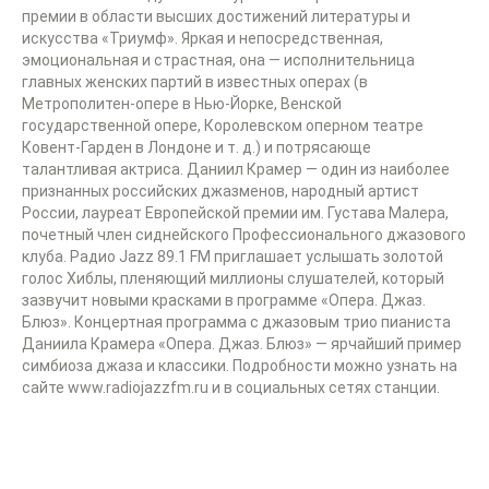
премии в области высших достижений литературы и
искусства «Триумф». Яркая и непосредственная,
эмоциональная и страстная, она — исполнительница
главных женских партий в известных операх (в
Метрополитен-опере в Нью-Йорке, Венской
государственной опере, Королевском оперном театре
Ковент-Гарден в Лондоне и т. д.) и потрясающе
талантливая актриса. Даниил Крамер — один из наиболее
признанных российских джазменов, народный артист
России, лауреат Европейской премии им. Густава Малера,
почетный член сиднейского Профессионального джазового
клуба. Радио Jazz 89.1 FM приглашает услышать золотой
голос Хиблы, пленяющий миллионы слушателей, который
зазвучит новыми красками в программе «Опера. Джаз.
Блюз». Концертная программа с джазовым трио пианиста
Даниила Крамера «Опера. Джаз. Блюз» — ярчайший пример
симбиоза джаза и классики. Подробности можно узнать на
сайте www.radiojazzfm.ru и в социальных сетях станции.