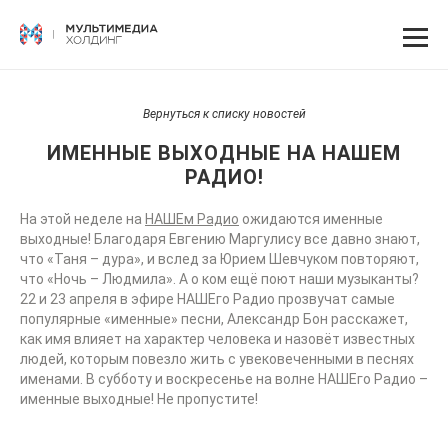
Вернуться к списку новостей
ИМЕННЫЕ ВЫХОДНЫЕ НА НАШЕМ
РАДИО!
На этой неделе на
НАШЕм Радио
ожидаются именные
выходные! Благодаря Евгению Маргулису все давно знают,
что «Таня – дура», и вслед за Юрием Шевчуком повторяют,
что «Ночь – Людмила». А о ком ещё поют наши музыканты?
22 и 23 апреля в эфире НАШЕго Радио прозвучат самые
популярные «именные» песни, Александр Бон расскажет,
как имя влияет на характер человека и назовёт известных
людей, которым повезло жить с увековеченными в песнях
именами. В субботу и воскресенье на волне НАШЕго Радио –
именные выходные! Не пропустите!