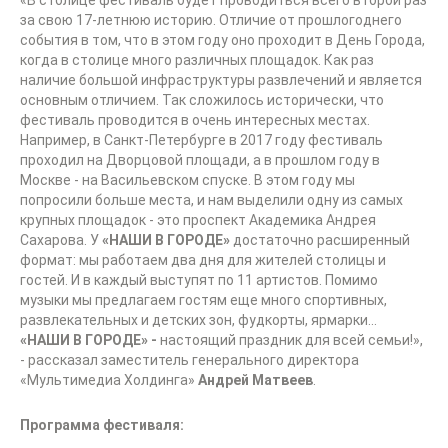
«В столице фестиваль будет проводиться всего второй раз
за свою 17-летнюю историю. Отличие от прошлогоднего
события в том, что в этом году оно проходит в День Города,
когда в столице много различных площадок. Как раз
наличие большой инфраструктуры развлечений и является
основным отличием. Так сложилось исторически, что
фестиваль проводится в очень интересных местах.
Например, в Санкт-Петербурге в 2017 году фестиваль
проходил на Дворцовой площади, а в прошлом году в
Москве - на Васильевском спуске. В этом году мы
попросили больше места, и нам выделили одну из самых
крупных площадок - это проспект Академика Андрея
Сахарова. У
«НАШИ В ГОРОДЕ»
достаточно расширенный
формат: мы работаем два дня для жителей столицы и
гостей. И в каждый выступят по 11 артистов. Помимо
музыки мы предлагаем гостям еще много спортивных,
развлекательных и детских зон, фудкорты, ярмарки...
«НАШИ В ГОРОДЕ» -
настоящий праздник для всей семьи!»,
- рассказал заместитель генерального директора
«Мультимедиа Холдинга»
Андрей Матвеев
.
Программа фестиваля: