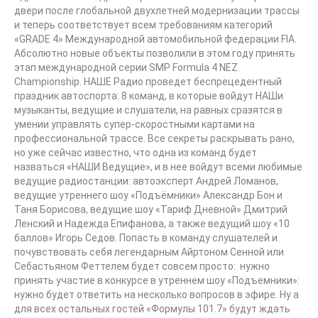
двери после глобальной двухлетней модернизации трассы
и теперь соответствует всем требованиям категорий
«GRADE 4» Международной автомобильной федерации FIA.
Абсолютно новые объекты позволили в этом году принять
этап международной серии SMP Formula 4 NEZ
Championship. НАШЕ Радио проведет беспрецедентный
праздник автоспорта: 8 команд, в которые войдут НАШи
музыканты, ведущие и слушатели, на равных сразятся в
умении управлять супер-скоростными картами на
профессиональной трассе. Все секреты раскрывать рано,
но уже сейчас известно, что одна из команд будет
назваться «НАШИ Ведущие», и в нее войдут всеми любимые
ведущие радиостанции: автоэксперт Андрей Ломанов,
ведущие утреннего шоу «Подъёмники» Александр Бон и
Таня Борисова, ведущие шоу «Тариф Дневной» Дмитрий
Ленский и Надежда Епифанова, а также ведущий шоу «10
баллов» Игорь Седов. Попасть в команду слушателей и
почувствовать себя легендарным Айртоном Сенной или
Себастьяном Феттелем будет совсем просто: нужно
принять участие в конкурсе в утреннем шоу «Подъемники»:
нужно будет ответить на несколько вопросов в эфире. Ну а
для всех остальных гостей «Формулы 101.7» будут ждать