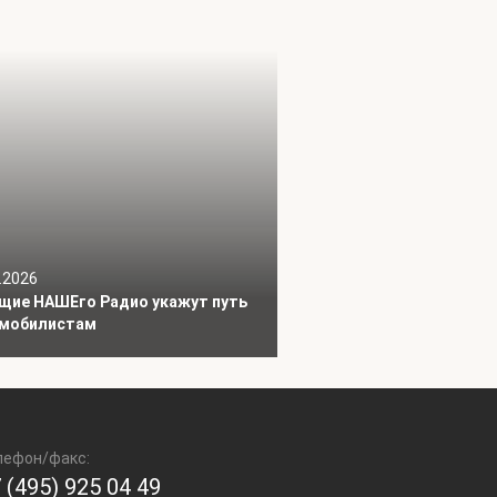
.2026
щие НАШЕго Радио укажут путь
мобилистам
лефон/факс:
 (495) 925 04 49