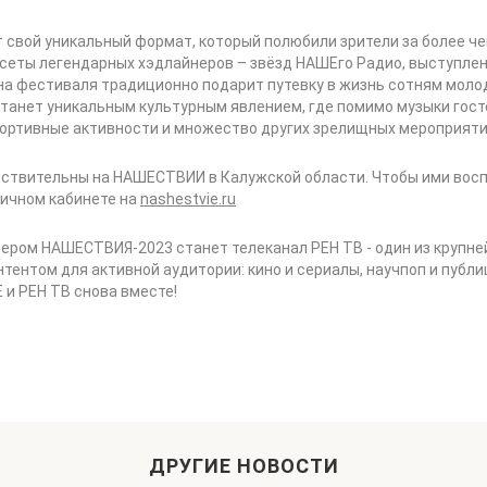
 свой уникальный формат, который полюбили зрители за более 
сеты легендарных хэдлайнеров – звёзд НАШЕго Радио, выступле
а фестиваля традиционно подарит путевку в жизнь сотням моло
анет уникальным культурным явлением, где помимо музыки госте
спортивные активности и множество других зрелищных мероприят
йствительны на НАШЕСТВИИ в Калужской области. Чтобы ими вос
личном кабинете на
nashestvie.ru
ром НАШЕСТВИЯ-2023 станет телеканал РЕН ТВ - один из крупне
ентом для активной аудитории: кино и сериалы, научпоп и публиц
Е и РЕН ТВ снова вместе!
ДРУГИЕ НОВОСТИ