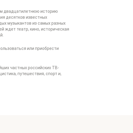
чем двадцатилетнюю историю
ния десятков известных
дых музыкантов из самых разных
й ждет театр, кино, историческая
ий.
пользоваться или приобрести
йших частных российских ТВ-
истика, путешествия, спорт и,