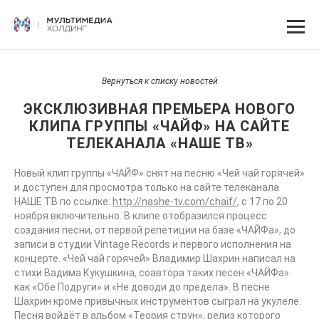
Вернуться к списку новостей
ЭКСКЛЮЗИВНАЯ ПРЕМЬЕРА НОВОГО
КЛИПА ГРУППЫ «ЧАЙФ» НА САЙТЕ
ТЕЛЕКАНАЛА «НАШЕ ТВ»
Новый клип группы «ЧАЙФ» снят на песню «Чей чай горячей»
и доступен для просмотра только на сайте телеканала
НАШЕ ТВ по ссылке:
http://nashe-tv.com/chaif/
, с 17 по 20
ноября включительно. В клипе отобразился процесс
создания песни, от первой репетиции на базе «ЧАЙФа», до
записи в студии Vintage Records и первого исполнения на
концерте. «Чей чай горячей» Владимир Шахрин написал на
стихи Вадима Кукушкина, соавтора таких песен «ЧАЙФа»
как «Обе Подруги» и «Не доводи до предела». В песне
Шахрин кроме привычных инструментов сыграл на укулеле.
Песня войдёт в альбом «Теория струн», релиз которого