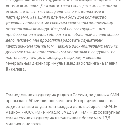
«Поздравляю всех сотрудников "Мультимедиа холдинга" с 15-
летием компании. Для нас это серьёзная дата: мы накопили
огромный опыт и готовы делиться им с коллегами и
партнерами. За нашими плечами большое количество
успешных проектов, но главным капиталом по-прежнему
остается наша команда. Каждый наш сотрудник – это
профессионал в своей области и влюбленный в наше общее
дело человек. Мы продолжим радовать слушателей
качественным контентом – дарить вдохновляющую музыку,
делиться только проверенными новостями и создавать по-
настоящему тёплую атмосферу в эфире», –
сказала
генеральный директор «Мультимедиа холдинга»
Евгения
Киселева.
Еженедельная аудитория радио в России, по данным СМИ,
превышает 50 миллионов человек. Но среди множества
радиостанций слушатели каждый день выбирают «НАШЕ
Радио», «ROCK FM» и «Радио JAZZ 89.1 FM» – их совокупная
ежемесячная аудитория насчитывает более чем 17,5
миллиона человек.