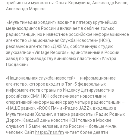
трибьюты и музыканты: Ольга Кормухина, Александр Белов,
Александр Маршал.
«Мультимедиа холдинг» входит в пятерку крупнейших
медиахолдингов России и включает в себя не только
радиостанции, но и известное российское информационное
агентство «Национальная Служба Новостей» (НСН),
рекламное агентство «ДЖЕМ», собственную студию
звукозаписи «Vintage Records», единственный в России
завод по производству виниловых пластинок «Ультра
Продакшн».
«Национальная служба новостей» – информационное
агентство, которое входит в
Топ-5
федеральных
информагентств страны по Индексу Цитируемости в
российских СМИ. НСН обеспечивает новостями и
оперативной информацией сразу четыре радиостанции —
«НАШЕ радио», «ROCK FM» и «Радио JAZZ», входящих в
Мультимедиа Холдинг, а также радиосеть «Радио Родных
Дорог». Каждый день новости НСН только в Москве
слушают 1,5 млн. человек, а по России — больше 4 млн.
человек. Сайт
https://nsn.fm
читает более девяти