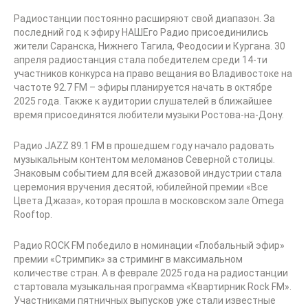
Радиостанции постоянно расширяют свой диапазон. За
последний год к эфиру НАШЕго Радио присоединились
жители Саранска, Нижнего Тагила, Феодосии и Кургана. 30
апреля радиостанция стала победителем среди 14-ти
участников конкурса на право вещания во Владивостоке на
частоте 92.7 FM – эфиры планируется начать в октябре
2025 года. Также к аудитории слушателей в ближайшее
время присоединятся любители музыки Ростова-на-Дону.
Радио JAZZ 89.1 FM в прошедшем году начало радовать
музыкальным контентом меломанов Северной столицы.
Знаковым событием для всей джазовой индустрии стала
церемония вручения десятой, юбилейной премии «Все
Цвета Джаза», которая прошла в московском зале Omega
Rooftop.
Радио ROCK FM победило в номинации «Глобальный эфир»
премии «Стримпик» за стриминг в максимальном
количестве стран. А в феврале 2025 года на радиостанции
стартовала музыкальная программа «Квартирник Rock FM».
Участниками пятничных выпусков уже стали известные