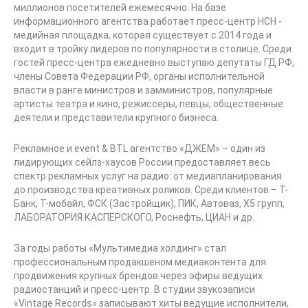
миллионов посетителей ежемесячно. На базе
информационного агентства работает пресс-центр НСН -
медийная площадка, которая существует с 2014 года и
входит в тройку лидеров по популярности в столице. Среди
гостей пресс-центра ежедневно выступаю депутаты ГД РФ,
члены Совета Федерации РФ, органы исполнительной
власти в ранге министров и замминистров, популярные
артисты театра и кино, режиссеры, певцы, общественные
деятели и представители крупного бизнеса.
Рекламное и event & BTL агентство «ДЖЕМ» – один из
лидирующих сейлз-хаусов России предоставляет весь
спектр рекламных услуг на радио: от медиапланирования
до производства креативных роликов. Среди клиентов – Т-
Банк, Т-мобайл, ФСК (Застройщик), ПИК, Автоваз, Х5 групп,
ЛАБОРАТОРИЯ КАСПЕРСКОГО, Роснефть, ЦИАН и др.
За годы работы «Мультимедиа холдинг» стал
профессиональным продакшеном медиаконтента для
продвижения крупных брендов через эфиры ведущих
радиостанций и пресс-центр. В студии звукозаписи
«Vintage Records» записывают хиты ведущие исполнители,