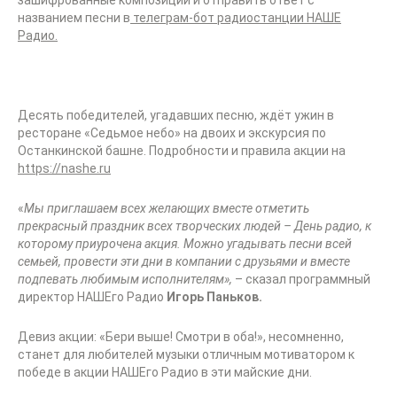
зашифрованные композиции и отправить ответ с
названием песни в
телеграм-бот радиостанции НАШЕ
Радио.
Десять победителей, угадавших песню, ждёт ужин в
ресторане «Седьмое небо» на двоих и экскурсия по
Останкинской башне. Подробности и правила акции на
https://nashe.ru
«
Мы приглашаем всех желающих вместе отметить
прекрасный праздник всех творческих людей – День радио, к
которому приурочена акция. Можно угадывать песни всей
семьей, провести эти дни в компании с друзьями и вместе
подпевать любимым исполнителям»,
– сказал программный
директор НАШЕго Радио
Игорь Паньков.
Девиз акции: «Бери выше! Смотри в оба!», несомненно,
станет для любителей музыки отличным мотиватором к
победе в акции НАШЕго Радио в эти майские дни.