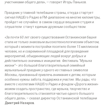
участниками общего
дела»
, — говорит Игорь Паньков
.
Праздник у главной телебашни страны, откуда стартует
сигнал НАШЕго Радио в FM-диапазоне на многие километры,
пройдет не случайно: в самом сердце вещания студия и
слушатели станут единым дружным сообществом.
«За почти 60 лет своего существования Останкинская башня
стала не только знаковым высокотехнологическим объектом,
который с момента постройки посетило более 15 миллионов
человек, но и современной площадкой для проведения
мероприятий, объединяющих людей вокруг добрых и
действительно значимых инициатив. Фестиваль
“
Музыка
жизни
”
–
это большой благотворительный семейный
музыкальный праздник у одного из главных символов
Москвы, призванный привлечь внимание к детям, которым
особенно нужны забота, поддержка и участие. Мы рады, что
вместе с коллегами
НАШЕго
Радио и фондом «Дорога жизни»
можем создать пространство, где музыка, творчество и
благотворительность становятся частью одного большого
общего дела»,
– сказал директор Останкинской телебашни
Дмитрий Назаров
.