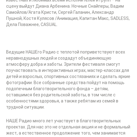
известных и любимых всеми исполнителей и групп – на
сцену выйдут Диана Арбенина. Ночные Снайперы, Вадим
Самойлов
/
Агата Кристи, Сергей Галанин, Александр
Пушной, Костя Кулясов /Анимация, Капитан Макс, SADLESS,
Дела Поважнее, CASUAL.
Ведущие НАШЕго Радио с теплотой поприветствуют всех
неравнодушных людей и создадут объединяющую
атмосферу добра и заботы. Зрители фестиваля смогут
поучаствовать в интерактивных играх, мастер-классах для
детей и взрослых, спортивных состязаниях и сделать яркие
фотографии. Все собранные средства пойдут на помощь
подопечным благотворительного фонда – детям,
оставшимся без родительской заботы, в том числе с
особенностями здоровья, а также ребятам из семей в
трудной ситуации.
НАШЕ Радио много лет участвует в благотворительных
проектах. Для нас это не отдельная акция и не формальный
жест, а естественное продолжение того, чем занимается