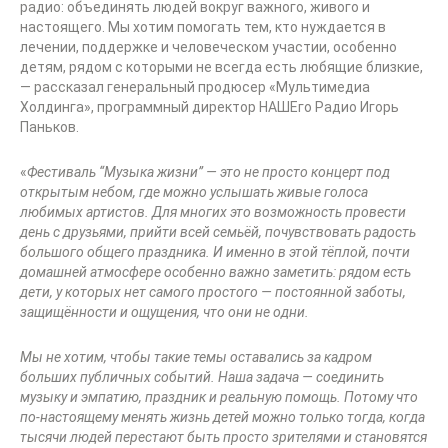
радио: объединять людей вокруг важного, живого и
настоящего. Мы хотим помогать тем, кто нуждается в
лечении, поддержке и человеческом участии, особенно
детям, рядом с которыми не всегда есть любящие близкие,
— рассказал генеральный продюсер «Мультимедиа
Холдинга», программный директор НАШЕго Радио Игорь
Паньков.
«
Фестиваль “Музыка жизни” — это не просто концерт под
открытым небом, где можно услышать живые голоса
любимых артистов. Для
многих это
возможность провести
день с друзья
ми, прийти всей семьёй, почувствовать радость
большого общего праздника. И именно в этой тёплой, почти
домашней атмосфере особенно важно заметить: рядом есть
дети, у которых нет самого простого — постоянной заботы,
защищённости и ощущения, что они не одни.
Мы не хотим, чтобы такие темы оставались за кадром
больших публичных событий. Наша задача — соединить
музыку и
эмпатию
, праздник и реальную помощь. Потому что
по-настоящему менять жизнь детей можно только тогда, когда
тысячи людей перестают быть просто зрителями и становятся