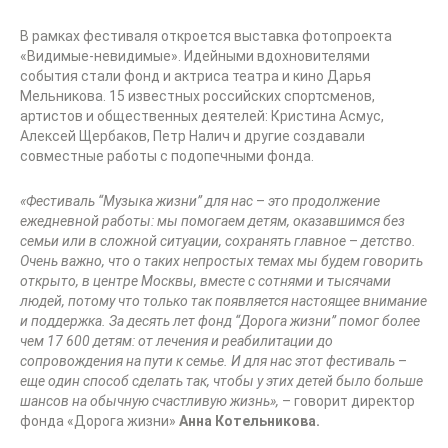
В рамках фестиваля откроется выставка фотопроекта
«Видимые-невидимые». Идейными вдохновителями
события стали фонд и актриса театра и кино Дарья
Мельникова. 15 известных российских спортсменов,
артистов и общественных деятелей: Кристина Асмус,
Алексей Щербаков, Петр Налич и другие создавали
совместные работы с подопечными фонда.
«Фестиваль “Музыка жизни” для нас
–
это продолжение
ежедневной работы: мы помогаем детям, оказавшимся без
семьи или в сложной ситуации, сохранять главное
–
детство.
Очень важно, что о таких непростых темах мы будем говорить
открыто, в центре М
осквы, вместе с сотнями и тысячами
людей, потому что только так появляется настоящее внимание
и поддержка. За десять лет фонд “Дорога жизни” помог более
чем 17 600 детям: от лечения и реабилитации до
сопровождения на пути к семье. И для нас этот фестиваль
–
еще один способ сделать так, чтобы у этих детей было больше
шансов на обычную счастливую жизнь»,
– говорит директор
фонда «Дорога жизни»
Анна Котельникова.