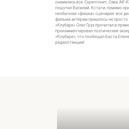
снимались все: Скриптонит, Сява, АК-4
пошутил Василий. Кстати, помимо ори
необычная «фишка» сценария: все диа
фильма актёрам пришлось не просто.
«Клубаре» Олег Груз прочитал в прям
прокомментировал поэтические экзер
«Клубаре», что пообещал Баста Елен
радиостанции!