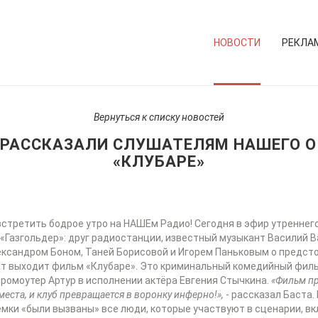
НОВОСТИ
РЕКЛА
Вернуться к списку новостей
З РАССКАЗАЛИ СЛУШАТЕЛЯМ НАШЕГО 
«КЛУБАРЕ»
встретить бодрое утро на НАШЕм Радио! Сегодня в эфир утреннег
Газгольдер»: друг радиостанции, известный музыкант Василий Вак
Александром Боном, Таней Борисовой и Игорем Паньковым о предст
т выходит фильм «Клубаре». Это криминальный комедийный филь
ромоутер Артур в исполнении актёра Евгения Стычкина.
«Фильм пр
еста, и клуб превращается в воронку инферно!»,
- рассказал Баста.
ёмки «были вызваны» все люди, которые участвуют в сценарии, в