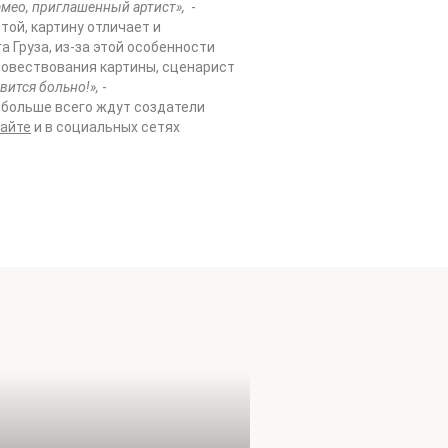
камео, приглашенный артист»,
-
той, картину отличает и
 Груза, из-за этой особенности
повествования картины, сценарист
вится больно!»,
-
 больше всего ждут создатели
сайте
и в социальных сетях