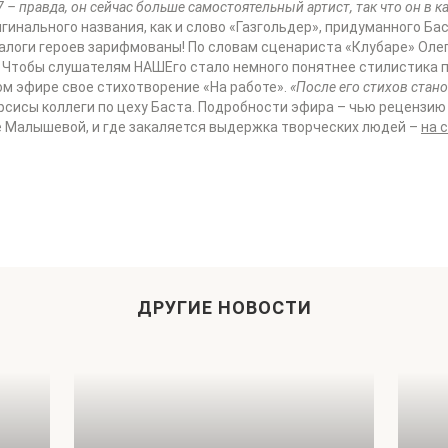
7 – правда, он сейчас больше самостоятельный артист, так что он в 
гинального названия, как и слово «Газгольдер», придуманного Бас
логи героев зарифмованы! По словам сценариста «Клубаре» Олега
 Чтобы слушателям НАШЕго стало немного понятнее стилистика 
ом эфире свое стихотворение «На работе».
«После его стихов стано
сисы коллеги по цеху Баста. Подробности эфира – чью рецензию
е Малышевой, и где закаляется выдержка творческих людей –
на 
ДРУГИЕ НОВОСТИ