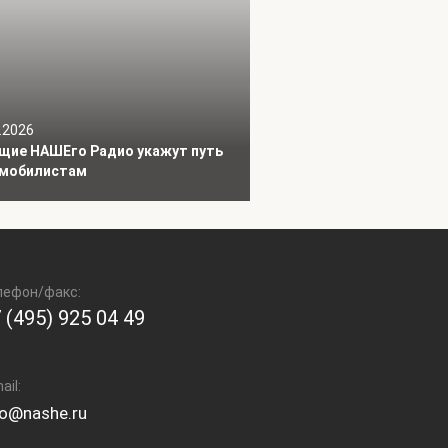
.2026
щие НАШЕго Радио укажут путь
мобилистам
лефон/факс:
 (495) 925 04 49
ail:
fo@nashe.ru