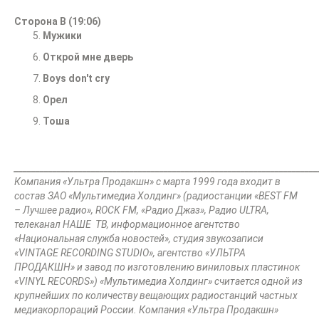
Сторона В (19:06)
Мужики
Открой мне дверь
Boys
don
'
t
cry
Орел
Тоша
________________________________________________
_______________________
Компания «Ультра Продакшн» с марта 1999 года входит в
состав ЗАО «Мультимедиа Холдинг» (радиостанции «ВEST FM
– Лучшее радио», ROCK FM, «Радио Джаз», Радио ULTRA,
телеканал НАШЕ ТВ, информационное агентство
«Национальная служба новостей», студия звукозаписи
«VINTAGE RECORDING STUDIO», агентство «УЛЬТРА
ПРОДАКШН» и завод по изготовлению виниловых пластинок
«VINYL RECORDS»)
«Мультимедиа Холдинг» считается одной из
крупнейших по количеству вещающих радиостанций частных
медиакорпораций России.
Компания «Ультра Продакшн»