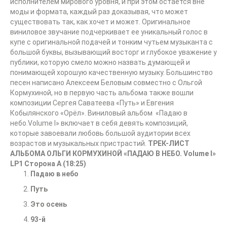
исполнителем мирового уровня, и при этом остаётся вне
моды и формата, каждый раз доказывая, что может
существовать так, как хочет и может. Оригинальное
виниловое звучание подчеркивает ее уникальный голос в
купе с оригинальной подачей и тонким чутьем музыканта с
большой буквы, вызывающий восторг и глубокое уважение у
публики, которую смело можно назвать думающей и
понимающей хорошую качественную музыку. Большинство
песен написано Алексеем Беловым совместно с Ольгой
Кормухиной, но в первую часть альбома также вошли
композиции Сергея Саватеева «Путь» и Евгения
Кобылянского «Орёл». Виниловый альбом «Падаю в
небо.Volume I» включает в себя девять композиций,
которые завоевали любовь большой аудитории всех
возрастов и музыкальных пристрастий.
ТРЕК-ЛИСТ
АЛЬБОМА ОЛЬГИ КОРМУХИНОЙ «ПАДАЮ В НЕБО.
Volume
I
»
LP1
Сторона А (18:25)
Падаю в небо
Путь
Это осень
93-й